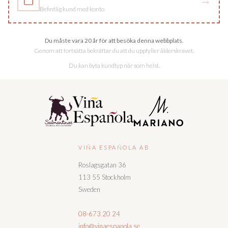
Befintlig kund med konto
Du måste vara 20 år för att besöka denna webbplats.
Genom att fortsätta bekräftar du att du uppfyller ålderskravet.
Du kan byta kundtyp när som helst.
VIÑA ESPAÑOLA AB
Roslagsgatan 36
113 55 Stockholm
Sweden
08-673 20 24
info@vinaespanola.se