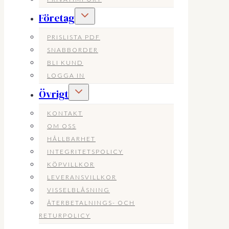
Toggle
Företag
child
menu
PRISLISTA PDF
SNABBORDER
BLI KUND
LOGGA IN
Toggle
Övrigt
child
menu
KONTAKT
OM OSS
HÅLLBARHET
INTEGRITETSPOLICY
KÖPVILLKOR
LEVERANSVILLKOR
VISSELBLÅSNING
ÅTERBETALNINGS- OCH
RETURPOLICY