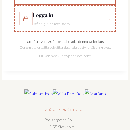
Logga in
→
Befintlig kund med konto
Du måste vara 20 år för att besöka denna webbplats.
Genom att fortsätta bekräftar du att du uppfyller ålderskravet.
Du kan byta kundtyp när som helst.
VIÑA ESPAÑOLA AB
Roslagsgatan 36
113 55 Stockholm