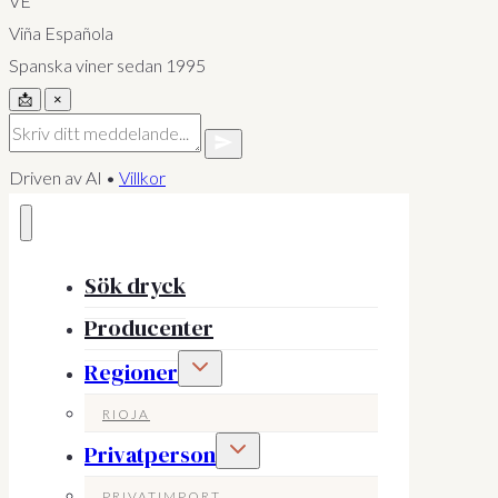
VE
Viña Española
Spanska viner sedan 1995
📩
×
Driven av AI •
Villkor
Sök dryck
Producenter
Toggle
Regioner
child
menu
RIOJA
Toggle
Privatperson
child
menu
PRIVATIMPORT