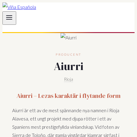
Hoppa
till
innehåll
PRODUCENT
Aiurri
Rioja
Aiurri – Lezas karaktär i flytande form
Aiurri är ett av de mest spännande nya namnen i Rioja
Alavesa, ett ungt projekt med djupa rötter i ett av
Spaniens mest prestigefyllda vinlandskap. Vid foten av
Sierra de Toloño, där gamla vingårdar klamrar sig fast i