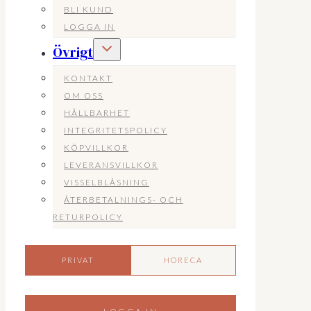
BLI KUND
LOGGA IN
Toggle
Övrigt
child
menu
KONTAKT
OM OSS
HÅLLBARHET
INTEGRITETSPOLICY
KÖPVILLKOR
LEVERANSVILLKOR
VISSELBLÅSNING
ÅTERBETALNINGS- OCH
RETURPOLICY
PRIVAT
HORECA