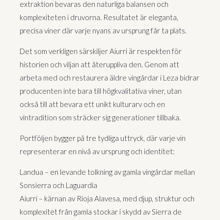
extraktion bevaras den naturliga balansen och
komplexiteten i druvorna. Resultatet är eleganta,
precisa viner där varje nyans av ursprung får ta plats.
Det som verkligen särskiljer Aiurri är respekten för
historien och viljan att återuppliva den. Genom att
arbeta med och restaurera äldre vingårdar i Leza bidrar
producenten inte bara till högkvalitativa viner, utan
också till att bevara ett unikt kulturarv och en
vintradition som sträcker sig generationer tillbaka.
Portföljen bygger på tre tydliga uttryck, där varje vin
representerar en nivå av ursprung och identitet:
Landua – en levande tolkning av gamla vingårdar mellan
Sonsierra och Laguardia
Aiurri – kärnan av Rioja Alavesa, med djup, struktur och
komplexitet från gamla stockar i skydd av Sierra de