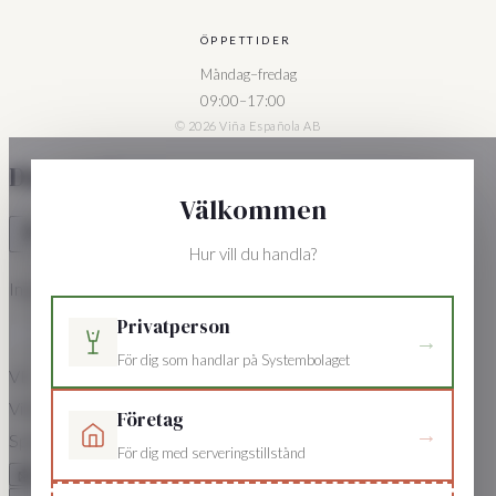
ÖPPETTIDER
Måndag–fredag
09:00–17:00
© 2026 Viña Española AB
Din varukorg
Välkommen
Hur vill du handla?
Inga produkter i varukorgen.
Privatperson
→
För dig som handlar på Systembolaget
VE
Viña Española
Företag
→
Spanska viner sedan 1995
För dig med serveringstillstånd
📩
×