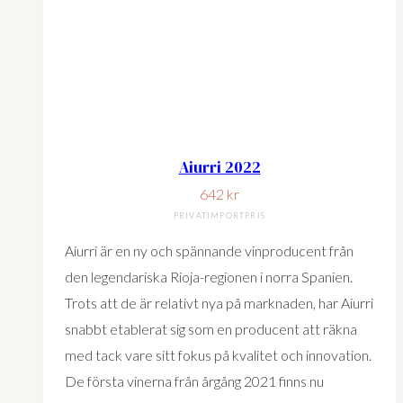
Aiurri 2022
642
kr
PRIVATIMPORTPRIS
Aiurri är en ny och spännande vinproducent från
den legendariska Rioja-regionen i norra Spanien.
Trots att de är relativt nya på marknaden, har Aiurri
snabbt etablerat sig som en producent att räkna
med tack vare sitt fokus på kvalitet och innovation.
De första vinerna från årgång 2021 finns nu