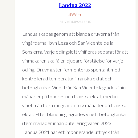
Landua 2022
499
kr
PRIVATIMPORTPRIS
Landua skapas genom att blanda druvorna från
vingårdarna i byn Leza och San Vicente de la
Sonsierra. Varje odlingslott vinifieras separat för att
vinmakaren ska få en djupare förståelse för varje
odling. Druvmusten fermenteras spontant med
kontrollerad temperatur i franska ekfat och
betongtankar. Vinet från San Vicente lagrades i nio
månader på foudres och franska ekfat, medan
vinet från Leza mognade i tolv månader på franska
ekfat. Efter blandning lagrades vinet i betongtankar
i fem månader innan buteljering våren 2023.
Landua 2021 har ett imponerande uttryck från