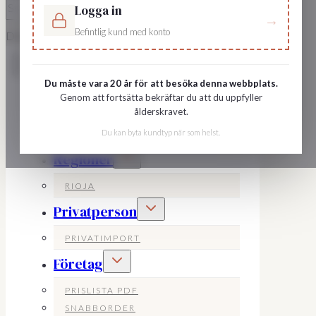
Logga in
→
Befintlig kund med konto
Driven av AI •
Villkor
Du måste vara 20 år för att besöka denna webbplats.
Genom att fortsätta bekräftar du att du uppfyller
Sök dryck
ålderskravet.
Producenter
Du kan byta kundtyp när som helst.
Toggle
Regioner
child
menu
RIOJA
Toggle
Privatperson
child
menu
PRIVATIMPORT
Toggle
Företag
child
menu
PRISLISTA PDF
SNABBORDER