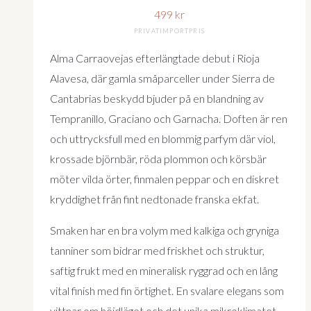
499
kr
PRIVATIMPORTPRIS
Alma Carraovejas efterlängtade debut i Rioja
Alavesa, där gamla småparceller under Sierra de
Cantabrias beskydd bjuder på en blandning av
Tempranillo, Graciano och Garnacha. Doften är ren
och uttrycksfull med en blommig parfym där viol,
krossade björnbär, röda plommon och körsbär
möter vilda örter, finmalen peppar och en diskret
kryddighet från fint nedtonade franska ekfat.
Smaken har en bra volym med kalkiga och gryniga
tanniner som bidrar med friskhet och struktur,
saftig frukt med en mineralisk ryggrad och en lång
vital finish med fin örtighet. En svalare elegans som
vittnar om höjdläget och det unika mikroklimatet.