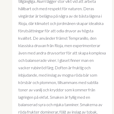
tillgängliga. Aiurri lägger stor vikt vid att arbeta
hållbart och med respekt för naturen. Deras
vingårdar är belägna på några av de bästa lägena i
Rioja, där klimatet och jordmånen skapar idealiska
förutsättningar för att odla druvor av högsta
kvalitet. De använder främst Tempranillo, den
klassiska druvan från Rioja, men experimenterar
även med andra druvsorter för att skapa komplexa
och balanserade viner. I glaset finner man en
vacker rubinröd färg. Doften är fruktig och
inbjudande, med inslag av mogna röda bär som
körsbär och plommon, tillsammans med subtila
toner av vanilj och kryddor som kommer från
lagringen på ekfat. Smaken är fyllig med en
balanserad syra och mjuka tanniner. Smakerna av
röda frukter dominerar, följt av inslag av tobak,