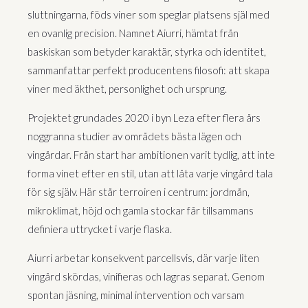
sluttningarna, föds viner som speglar platsens själ med
en ovanlig precision. Namnet Aiurri, hämtat från
baskiskan som betyder karaktär, styrka och identitet,
sammanfattar perfekt producentens filosofi: att skapa
viner med äkthet, personlighet och ursprung.
Projektet grundades 2020 i byn Leza efter flera års
noggranna studier av områdets bästa lägen och
vingårdar. Från start har ambitionen varit tydlig, att inte
forma vinet efter en stil, utan att låta varje vingård tala
för sig själv. Här står terroiren i centrum: jordmån,
mikroklimat, höjd och gamla stockar får tillsammans
definiera uttrycket i varje flaska.
Aiurri arbetar konsekvent parcellsvis, där varje liten
vingård skördas, vinifieras och lagras separat. Genom
spontan jäsning, minimal intervention och varsam