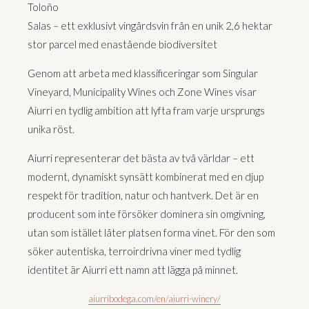
Toloño
Salas – ett exklusivt vingårdsvin från en unik 2,6 hektar
stor parcel med enastående biodiversitet
Genom att arbeta med klassificeringar som Singular
Vineyard, Municipality Wines och Zone Wines visar
Aiurri en tydlig ambition att lyfta fram varje ursprungs
unika röst.
Aiurri representerar det bästa av två världar – ett
modernt, dynamiskt synsätt kombinerat med en djup
respekt för tradition, natur och hantverk. Det är en
producent som inte försöker dominera sin omgivning,
utan som istället låter platsen forma vinet. För den som
söker autentiska, terroirdrivna viner med tydlig
identitet är Aiurri ett namn att lägga på minnet.
aiurribodega.com/en/aiurri-winery/